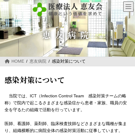
コ
ナ
ン
ビ
テ
ゲ
ン
ー
ツ
シ
へ
ョ
恵友病院
ス
ン
キ
に
ッ
移
プ
動
HOME
恵友病院
感染対策について
感染対策について
当院では、ICT（Infection Control Team 感染対策チームの略
称）で院内で起こるさまざまな感染症から患者・家族、職員の安
全を守るたの組織で活動を行っています。
医師、看護師、薬剤師、臨床検査技師などさまざまな職種が集ま
り、組織横断的に病院全体の感染対策活動に従事しています。