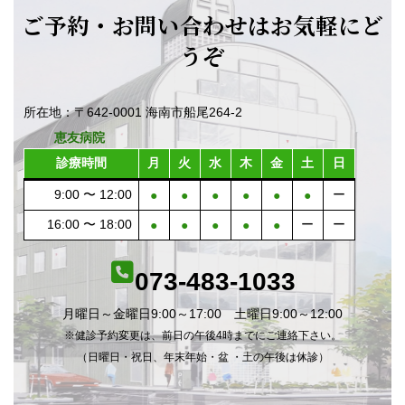
ご予約・お問い合わせはお気軽にど
うぞ
所在地：〒642-0001 海南市船尾264-2
恵友病院
診療時間
月
火
水
木
金
土
日
9:00 〜 12:00
ー
●
●
●
●
●
●
16:00 〜 18:00
ー
ー
●
●
●
●
●
073-483-1033
月曜日～金曜日9:00～17:00 土曜日9:00～12:00
※健診予約変更は、前日の午後4時までにご連絡下さい。
（日曜日・祝日、年末年始・盆 ・土の午後は休診）