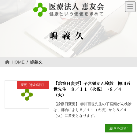
コ
ナ
ン
ビ
テ
ゲ
ン
ー
ツ
シ
へ
ョ
嶋義久
ス
ン
キ
に
ッ
移
プ
動
HOME
嶋義久
【診察日変更】子宮頸がん検診 柳川百
変更【恵友病院】
世先生 ８／１１（火祝）→８／４
（火）
【診察日変更】 柳川百世先生の子宮頸がん検診
は、都合により８／１１（火祝）から８／４
（火）に変更となります。
続きを読む